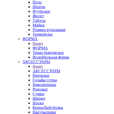
Поло
Шорты
Футболки
Жилет
Тайтсы
Майки
Плавки купальные
Термобелье
ФОРМА
Назад
ФОРМА
Трико борцовское
Волейбольная форма
АКСЕССУАРЫ
Назад
АКСЕССУАРЫ
Перчатки
Гольфы гетры
Наколенники
Рюкзаки
Сумки
Шапки
Носки
Кепки/Бейсболки
Напульсники