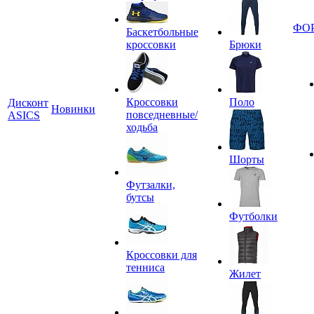
ФО
Баскетбольные
кроссовки
Брюки
Кроссовки
Поло
Дисконт
Новинки
повседневные/
ASICS
ходьба
Шорты
Футзалки,
бутсы
Футболки
Кроссовки для
тенниса
Жилет