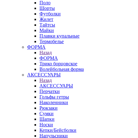
Поло
Шорты
Футболки
Жилет
Тайтсы
Майки
Плавки купальные
Термобелье
ФОРМА
Назад
ФОРМА
Трико борцовское
Волейбольная форма
АКСЕССУАРЫ
Назад
АКСЕССУАРЫ
Перчатки
Гольфы гетры
Наколенники
Рюкзаки
Сумки
Шапки
Носки
Кепки/Бейсболки
Напульсники