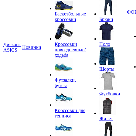
ФО
Баскетбольные
кроссовки
Брюки
Кроссовки
Поло
Дисконт
Новинки
повседневные/
ASICS
ходьба
Шорты
Футзалки,
бутсы
Футболки
Кроссовки для
тенниса
Жилет