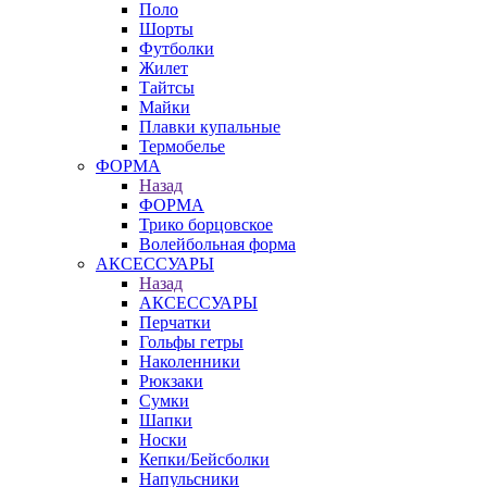
Поло
Шорты
Футболки
Жилет
Тайтсы
Майки
Плавки купальные
Термобелье
ФОРМА
Назад
ФОРМА
Трико борцовское
Волейбольная форма
АКСЕССУАРЫ
Назад
АКСЕССУАРЫ
Перчатки
Гольфы гетры
Наколенники
Рюкзаки
Сумки
Шапки
Носки
Кепки/Бейсболки
Напульсники