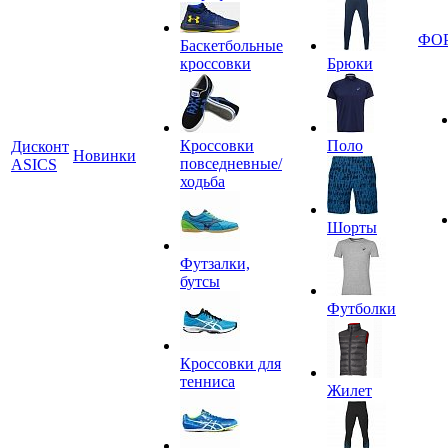
ФО
Баскетбольные
кроссовки
Брюки
Кроссовки
Поло
Дисконт
Новинки
повседневные/
ASICS
ходьба
Шорты
Футзалки,
бутсы
Футболки
Кроссовки для
тенниса
Жилет