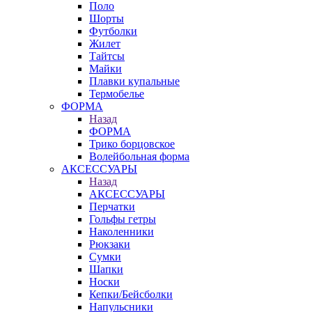
Поло
Шорты
Футболки
Жилет
Тайтсы
Майки
Плавки купальные
Термобелье
ФОРМА
Назад
ФОРМА
Трико борцовское
Волейбольная форма
АКСЕССУАРЫ
Назад
АКСЕССУАРЫ
Перчатки
Гольфы гетры
Наколенники
Рюкзаки
Сумки
Шапки
Носки
Кепки/Бейсболки
Напульсники