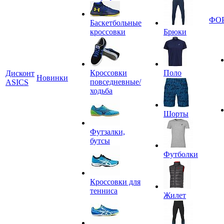
ФО
Баскетбольные
кроссовки
Брюки
Кроссовки
Поло
Дисконт
Новинки
повседневные/
ASICS
ходьба
Шорты
Футзалки,
бутсы
Футболки
Кроссовки для
тенниса
Жилет