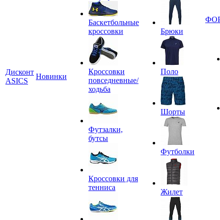
ФО
Баскетбольные
кроссовки
Брюки
Кроссовки
Поло
Дисконт
Новинки
повседневные/
ASICS
ходьба
Шорты
Футзалки,
бутсы
Футболки
Кроссовки для
тенниса
Жилет