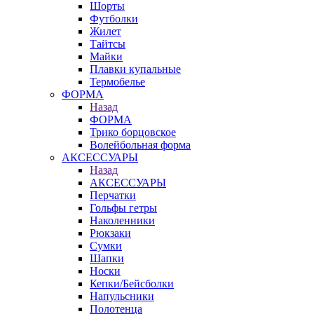
Шорты
Футболки
Жилет
Тайтсы
Майки
Плавки купальные
Термобелье
ФОРМА
Назад
ФОРМА
Трико борцовское
Волейбольная форма
АКСЕССУАРЫ
Назад
АКСЕССУАРЫ
Перчатки
Гольфы гетры
Наколенники
Рюкзаки
Сумки
Шапки
Носки
Кепки/Бейсболки
Напульсники
Полотенца