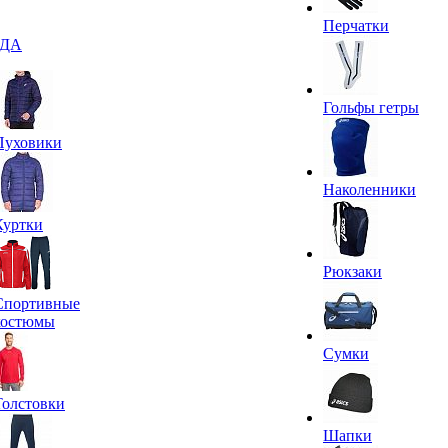
Перчатки
ДА
Гольфы гетры
Пуховики
Наколенники
Куртки
Рюкзаки
Спортивные
костюмы
Сумки
Толстовки
Шапки