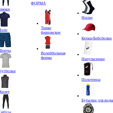
ФОРМА
Брюки
Носки
Трико
Поло
борцовское
Кепки/Бейсболки
Шорты
Волейбольная
форма
Напульсники
Футболки
Полотенца
Жилет
Бутылки для вод
Тайтсы