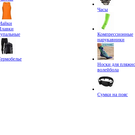
Часы
Майки
Плавки
купальные
Компрессионные
нарукавники
Термобелье
Носки для пляжн
волейбола
Сумки на пояс