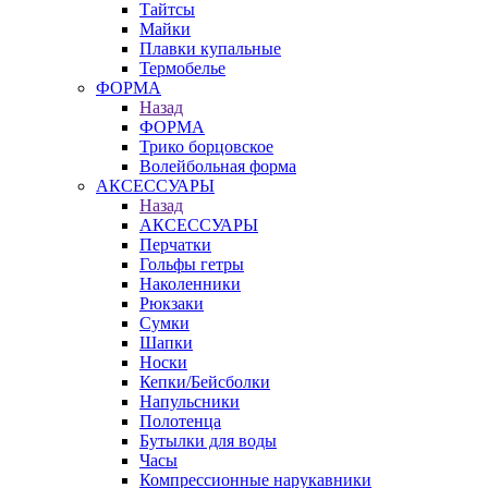
Тайтсы
Майки
Плавки купальные
Термобелье
ФОРМА
Назад
ФОРМА
Трико борцовское
Волейбольная форма
АКСЕССУАРЫ
Назад
АКСЕССУАРЫ
Перчатки
Гольфы гетры
Наколенники
Рюкзаки
Сумки
Шапки
Носки
Кепки/Бейсболки
Напульсники
Полотенца
Бутылки для воды
Часы
Компрессионные нарукавники