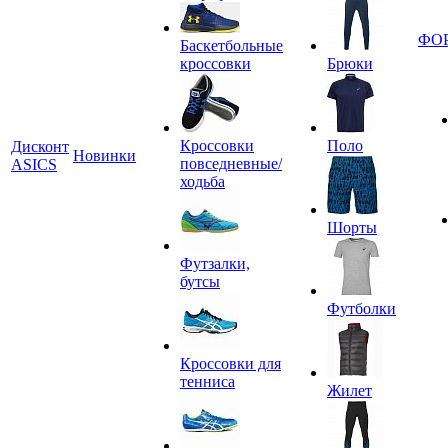
ФО
Баскетбольные
кроссовки
Брюки
Кроссовки
Поло
Дисконт
Новинки
повседневные/
ASICS
ходьба
Шорты
Футзалки,
бутсы
Футболки
Кроссовки для
тенниса
Жилет