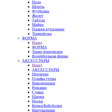
Поло
Шорты
Футболки
Жилет
Тайтсы
Майки
Плавки купальные
Термобелье
ФОРМА
Назад
ФОРМА
Трико борцовское
Волейбольная форма
АКСЕССУАРЫ
Назад
АКСЕССУАРЫ
Перчатки
Гольфы гетры
Наколенники
Рюкзаки
Сумки
Шапки
Носки
Кепки/Бейсболки
Напульсники