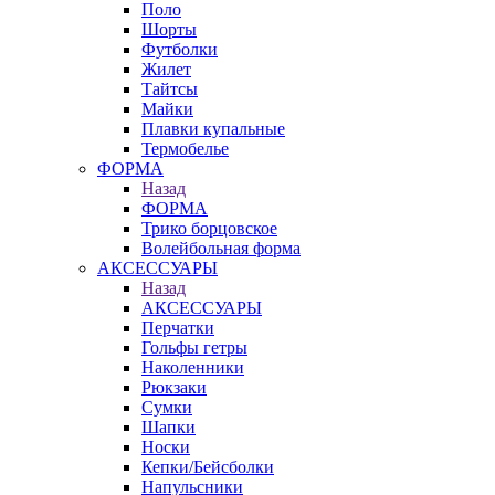
Поло
Шорты
Футболки
Жилет
Тайтсы
Майки
Плавки купальные
Термобелье
ФОРМА
Назад
ФОРМА
Трико борцовское
Волейбольная форма
АКСЕССУАРЫ
Назад
АКСЕССУАРЫ
Перчатки
Гольфы гетры
Наколенники
Рюкзаки
Сумки
Шапки
Носки
Кепки/Бейсболки
Напульсники