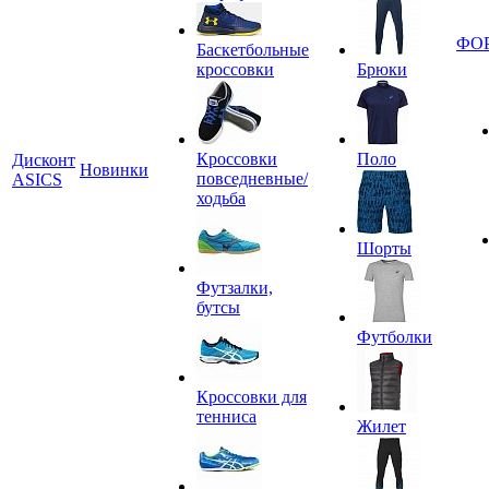
ФО
Баскетбольные
кроссовки
Брюки
Кроссовки
Поло
Дисконт
Новинки
повседневные/
ASICS
ходьба
Шорты
Футзалки,
бутсы
Футболки
Кроссовки для
тенниса
Жилет