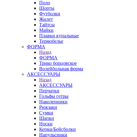
Поло
Шорты
Футболки
Жилет
Тайтсы
Майки
Плавки купальные
Термобелье
ФОРМА
Назад
ФОРМА
Трико борцовское
Волейбольная форма
АКСЕССУАРЫ
Назад
АКСЕССУАРЫ
Перчатки
Гольфы гетры
Наколенники
Рюкзаки
Сумки
Шапки
Носки
Кепки/Бейсболки
Напульсники