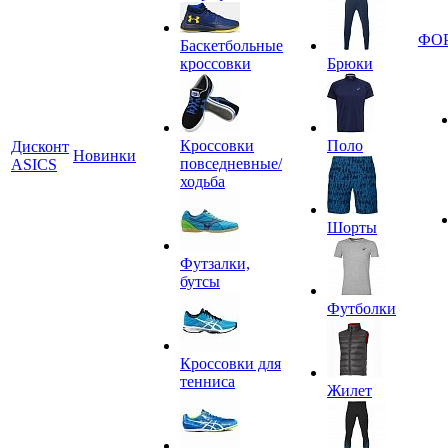
ФО
Баскетбольные
кроссовки
Брюки
Кроссовки
Поло
Дисконт
Новинки
повседневные/
ASICS
ходьба
Шорты
Футзалки,
бутсы
Футболки
Кроссовки для
тенниса
Жилет