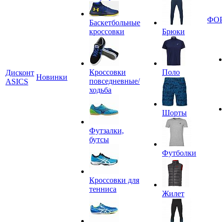
ФО
Баскетбольные
кроссовки
Брюки
Кроссовки
Поло
Дисконт
Новинки
повседневные/
ASICS
ходьба
Шорты
Футзалки,
бутсы
Футболки
Кроссовки для
тенниса
Жилет