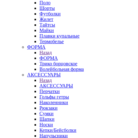
Поло
Шорты
Футболки
Жилет
Тайтсы
Майки
Плавки купальные
Термобелье
ФОРМА
Назад
ФОРМА
Трико борцовское
Волейбольная форма
АКСЕССУАРЫ
Назад
АКСЕССУАРЫ
Перчатки
Гольфы гетры
Наколенники
Рюкзаки
Сумки
Шапки
Носки
Кепки/Бейсболки
Напульсники