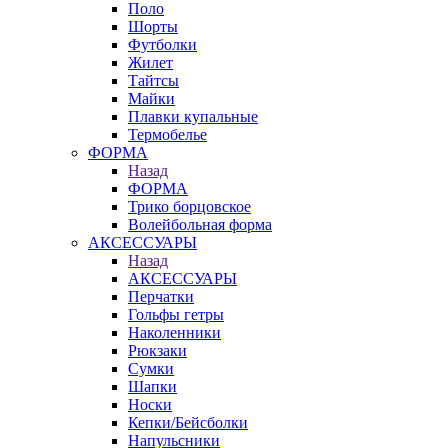
Поло
Шорты
Футболки
Жилет
Тайтсы
Майки
Плавки купальные
Термобелье
ФОРМА
Назад
ФОРМА
Трико борцовское
Волейбольная форма
АКСЕССУАРЫ
Назад
АКСЕССУАРЫ
Перчатки
Гольфы гетры
Наколенники
Рюкзаки
Сумки
Шапки
Носки
Кепки/Бейсболки
Напульсники