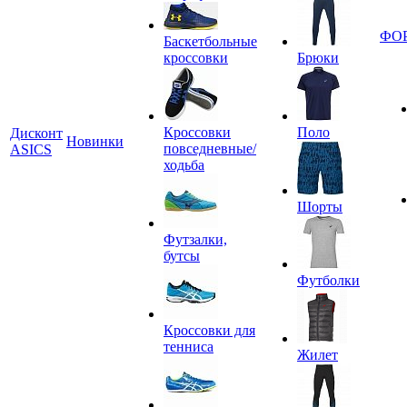
ФО
Баскетбольные
кроссовки
Брюки
Кроссовки
Поло
Дисконт
Новинки
повседневные/
ASICS
ходьба
Шорты
Футзалки,
бутсы
Футболки
Кроссовки для
тенниса
Жилет