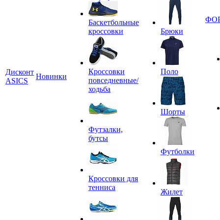
ФО
Баскетбольные
кроссовки
Брюки
Кроссовки
Поло
Дисконт
Новинки
повседневные/
ASICS
ходьба
Шорты
Футзалки,
бутсы
Футболки
Кроссовки для
тенниса
Жилет