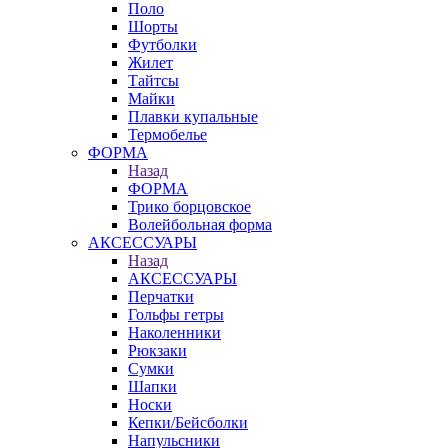
Поло
Шорты
Футболки
Жилет
Тайтсы
Майки
Плавки купальные
Термобелье
ФОРМА
Назад
ФОРМА
Трико борцовское
Волейбольная форма
АКСЕССУАРЫ
Назад
АКСЕССУАРЫ
Перчатки
Гольфы гетры
Наколенники
Рюкзаки
Сумки
Шапки
Носки
Кепки/Бейсболки
Напульсники