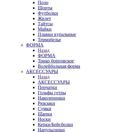
Поло
Шорты
Футболки
Жилет
Тайтсы
Майки
Плавки купальные
Термобелье
ФОРМА
Назад
ФОРМА
Трико борцовское
Волейбольная форма
АКСЕССУАРЫ
Назад
АКСЕССУАРЫ
Перчатки
Гольфы гетры
Наколенники
Рюкзаки
Сумки
Шапки
Носки
Кепки/Бейсболки
Напульсники