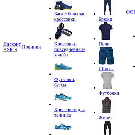
ФО
Баскетбольные
кроссовки
Брюки
Кроссовки
Поло
Дисконт
Новинки
повседневные/
ASICS
ходьба
Шорты
Футзалки,
бутсы
Футболки
Кроссовки для
тенниса
Жилет