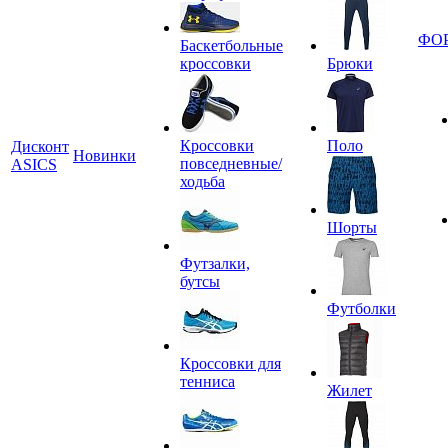
ФО
Баскетбольные
кроссовки
Брюки
Кроссовки
Поло
Дисконт
Новинки
повседневные/
ASICS
ходьба
Шорты
Футзалки,
бутсы
Футболки
Кроссовки для
тенниса
Жилет