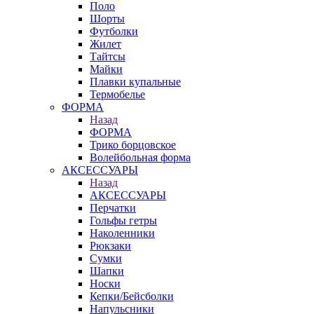
Поло
Шорты
Футболки
Жилет
Тайтсы
Майки
Плавки купальные
Термобелье
ФОРМА
Назад
ФОРМА
Трико борцовское
Волейбольная форма
АКСЕССУАРЫ
Назад
АКСЕССУАРЫ
Перчатки
Гольфы гетры
Наколенники
Рюкзаки
Сумки
Шапки
Носки
Кепки/Бейсболки
Напульсники