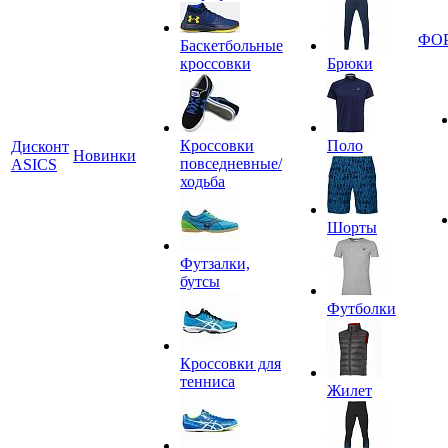
ФО
Баскетбольные
кроссовки
Брюки
Кроссовки
Поло
Дисконт
Новинки
повседневные/
ASICS
ходьба
Шорты
Футзалки,
бутсы
Футболки
Кроссовки для
тенниса
Жилет