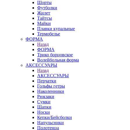
Шорты
Футболки
Жилет
Тайтсы
Майки
Плавки купальные
Термобелье
ФОРМА
Назад
ФОРМА
Трико борцовское
Волейбольная форма
АКСЕССУАРЫ
Назад
АКСЕССУАРЫ
Перчатки
Гольфы гетры
Наколенники
Рюкзаки
Сумки
Шапки
Носки
Кепки/Бейсболки
Напульсники
Полотенца