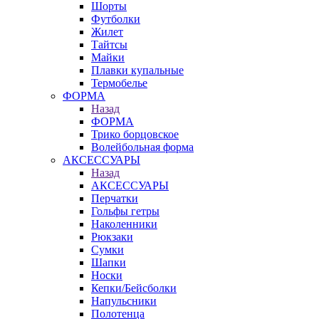
Шорты
Футболки
Жилет
Тайтсы
Майки
Плавки купальные
Термобелье
ФОРМА
Назад
ФОРМА
Трико борцовское
Волейбольная форма
АКСЕССУАРЫ
Назад
АКСЕССУАРЫ
Перчатки
Гольфы гетры
Наколенники
Рюкзаки
Сумки
Шапки
Носки
Кепки/Бейсболки
Напульсники
Полотенца