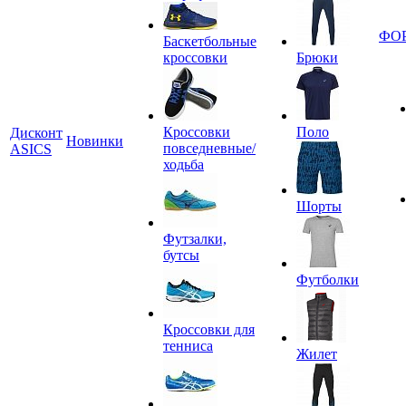
ФО
Баскетбольные
кроссовки
Брюки
Кроссовки
Поло
Дисконт
Новинки
повседневные/
ASICS
ходьба
Шорты
Футзалки,
бутсы
Футболки
Кроссовки для
тенниса
Жилет