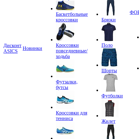
ФО
Баскетбольные
кроссовки
Брюки
Кроссовки
Поло
Дисконт
Новинки
повседневные/
ASICS
ходьба
Шорты
Футзалки,
бутсы
Футболки
Кроссовки для
тенниса
Жилет