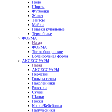
Поло
Шорты
Футболки
Жилет
Тайтсы
Майки
Плавки купальные
Термобелье
ФОРМА
Назад
ФОРМА
Трико борцовское
Волейбольная форма
АКСЕССУАРЫ
Назад
АКСЕССУАРЫ
Перчатки
Гольфы гетры
Наколенники
Рюкзаки
Сумки
Шапки
Носки
Кепки/Бейсболки
Напульсники