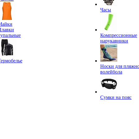
Часы
Майки
Плавки
купальные
Компрессионные
нарукавники
Термобелье
Носки для пляжн
волейбола
Сумки на пояс