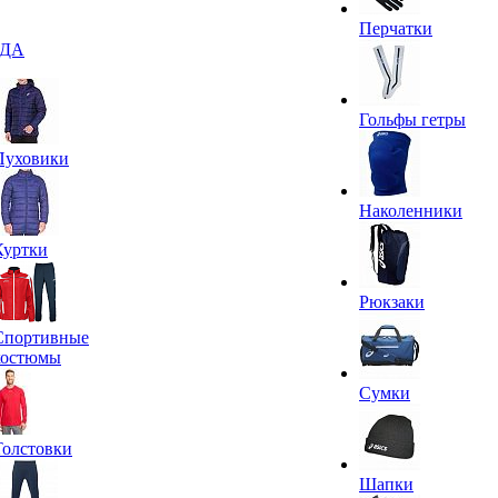
Перчатки
ДА
Гольфы гетры
Пуховики
Наколенники
Куртки
Рюкзаки
Спортивные
костюмы
Сумки
Толстовки
Шапки