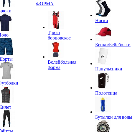
ФОРМА
Брюки
Носки
Трико
Поло
борцовское
Кепки/Бейсболки
Шорты
Волейбольная
форма
Напульсники
Футболки
Полотенца
Жилет
Бутылки для вод
Тайтсы