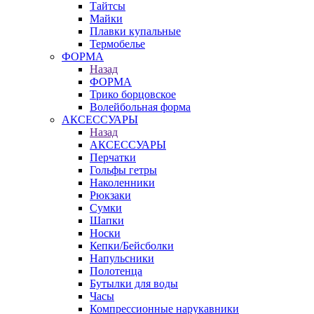
Тайтсы
Майки
Плавки купальные
Термобелье
ФОРМА
Назад
ФОРМА
Трико борцовское
Волейбольная форма
АКСЕССУАРЫ
Назад
АКСЕССУАРЫ
Перчатки
Гольфы гетры
Наколенники
Рюкзаки
Сумки
Шапки
Носки
Кепки/Бейсболки
Напульсники
Полотенца
Бутылки для воды
Часы
Компрессионные нарукавники