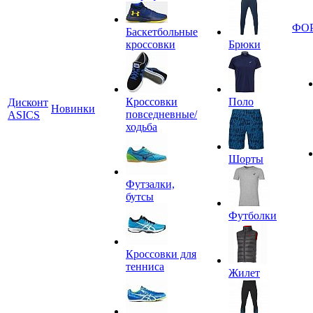
ФО
Баскетбольные
кроссовки
Брюки
Кроссовки
Поло
Дисконт
Новинки
повседневные/
ASICS
ходьба
Шорты
Футзалки,
бутсы
Футболки
Кроссовки для
тенниса
Жилет