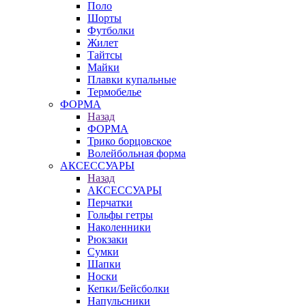
Поло
Шорты
Футболки
Жилет
Тайтсы
Майки
Плавки купальные
Термобелье
ФОРМА
Назад
ФОРМА
Трико борцовское
Волейбольная форма
АКСЕССУАРЫ
Назад
АКСЕССУАРЫ
Перчатки
Гольфы гетры
Наколенники
Рюкзаки
Сумки
Шапки
Носки
Кепки/Бейсболки
Напульсники