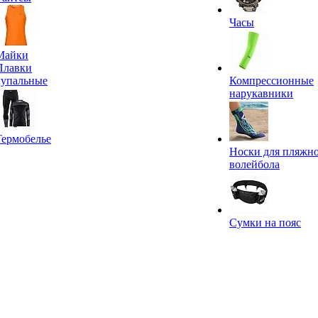
Часы
Майки
Плавки
купальные
Компрессионные
нарукавники
Термобелье
Носки для пляжн
волейбола
Сумки на пояс