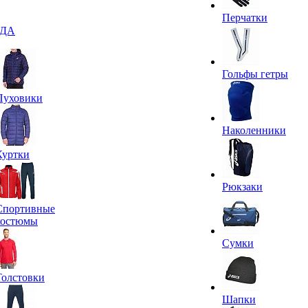
Перчатки
ДА
Гольфы гетры
Пуховики
Наколенники
Куртки
Рюкзаки
Спортивные
костюмы
Сумки
Толстовки
Шапки