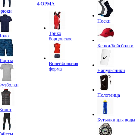
ФОРМА
Брюки
Носки
Трико
Поло
борцовское
Кепки/Бейсболки
Шорты
Волейбольная
форма
Напульсники
Футболки
Полотенца
Жилет
Бутылки для вод
Тайтсы