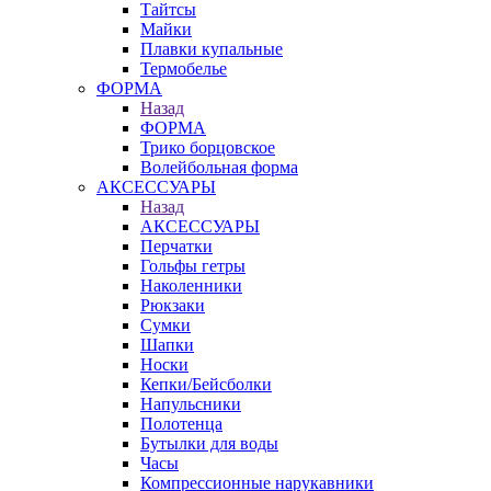
Тайтсы
Майки
Плавки купальные
Термобелье
ФОРМА
Назад
ФОРМА
Трико борцовское
Волейбольная форма
АКСЕССУАРЫ
Назад
АКСЕССУАРЫ
Перчатки
Гольфы гетры
Наколенники
Рюкзаки
Сумки
Шапки
Носки
Кепки/Бейсболки
Напульсники
Полотенца
Бутылки для воды
Часы
Компрессионные нарукавники