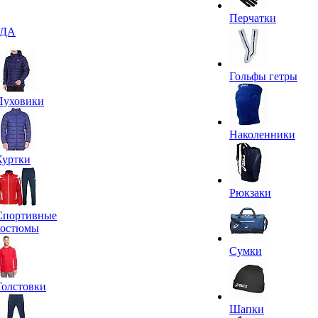
Перчатки
ДА
Гольфы гетры
Пуховики
Наколенники
Куртки
Рюкзаки
Спортивные
костюмы
Сумки
Толстовки
Шапки