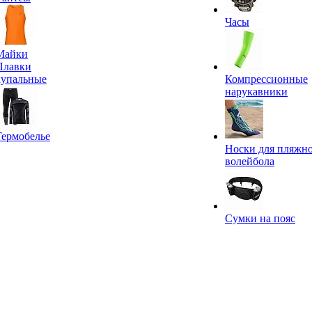
Часы
Майки
Плавки
купальные
Компрессионные
нарукавники
Термобелье
Носки для пляжн
волейбола
Сумки на пояс