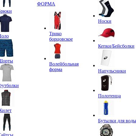
ФОРМА
Брюки
Носки
Трико
Поло
борцовское
Кепки/Бейсболки
Шорты
Волейбольная
форма
Напульсники
Футболки
Полотенца
Жилет
Бутылки для вод
Тайтсы