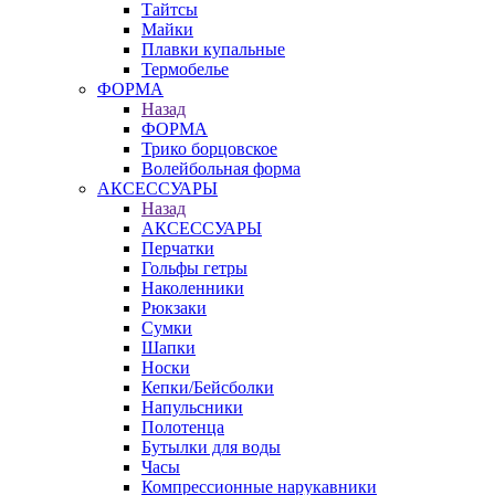
Тайтсы
Майки
Плавки купальные
Термобелье
ФОРМА
Назад
ФОРМА
Трико борцовское
Волейбольная форма
АКСЕССУАРЫ
Назад
АКСЕССУАРЫ
Перчатки
Гольфы гетры
Наколенники
Рюкзаки
Сумки
Шапки
Носки
Кепки/Бейсболки
Напульсники
Полотенца
Бутылки для воды
Часы
Компрессионные нарукавники