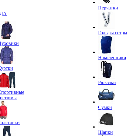
Перчатки
ДА
Гольфы гетры
Пуховики
Наколенники
Куртки
Рюкзаки
Спортивные
костюмы
Сумки
Толстовки
Шапки