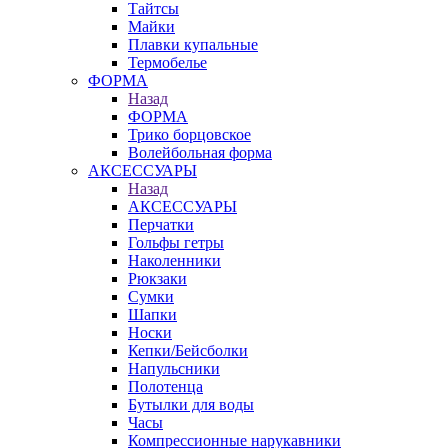
Тайтсы
Майки
Плавки купальные
Термобелье
ФОРМА
Назад
ФОРМА
Трико борцовское
Волейбольная форма
АКСЕССУАРЫ
Назад
АКСЕССУАРЫ
Перчатки
Гольфы гетры
Наколенники
Рюкзаки
Сумки
Шапки
Носки
Кепки/Бейсболки
Напульсники
Полотенца
Бутылки для воды
Часы
Компрессионные нарукавники