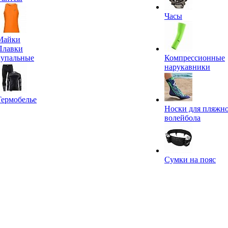
Часы
Майки
Плавки
купальные
Компрессионные
нарукавники
Термобелье
Носки для пляжн
волейбола
Сумки на пояс