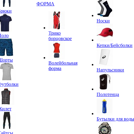
ФОРМА
Брюки
Носки
Трико
Поло
борцовское
Кепки/Бейсболки
Шорты
Волейбольная
форма
Напульсники
Футболки
Полотенца
Жилет
Бутылки для вод
Тайтсы