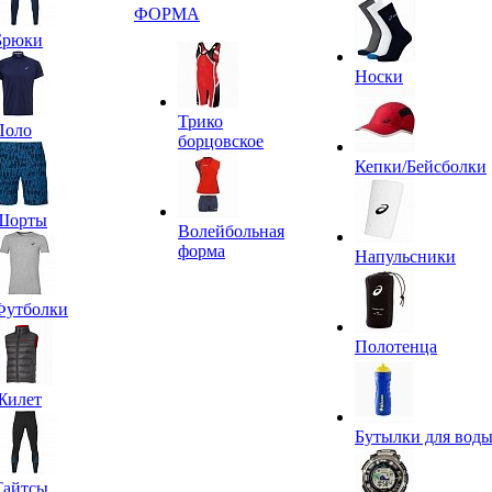
ФОРМА
Брюки
Носки
Трико
Поло
борцовское
Кепки/Бейсболки
Шорты
Волейбольная
форма
Напульсники
Футболки
Полотенца
Жилет
Бутылки для вод
Тайтсы