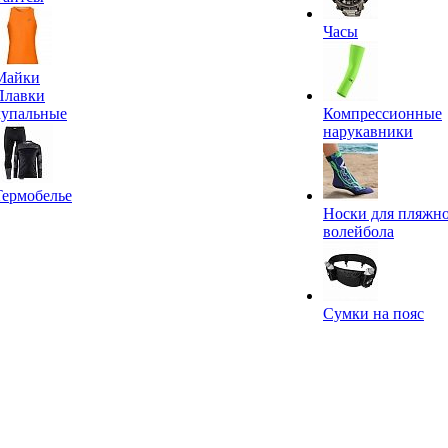
Часы
Майки
Плавки
купальные
Компрессионные
нарукавники
Термобелье
Носки для пляжн
волейбола
Сумки на пояс