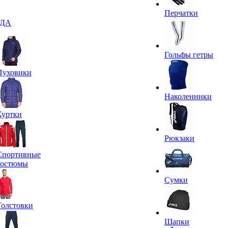
Перчатки
ДА
Гольфы гетры
Пуховики
Наколенники
Куртки
Рюкзаки
Спортивные
костюмы
Сумки
Толстовки
Шапки