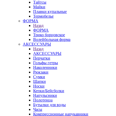
Тайтсы
Майки
Плавки купальные
Термобелье
ФОРМА
Назад
ФОРМА
Трико борцовское
Волейбольная форма
АКСЕССУАРЫ
Назад
АКСЕССУАРЫ
Перчатки
Гольфы гетры
Наколенники
Рюкзаки
Сумки
Шапки
Носки
Кепки/Бейсболки
Напульсники
Полотенца
Бутылки для воды
Часы
Компрессионные нарукавники