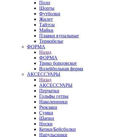
Поло
Шорты
Футболки
Жилет
Тайтсы
Майки
Плавки купальные
Термобелье
ФОРМА
Назад
ФОРМА
Трико борцовское
Волейбольная форма
АКСЕССУАРЫ
Назад
АКСЕССУАРЫ
Перчатки
Гольфы гетры
Наколенники
Рюкзаки
Сумки
Шапки
Носки
Кепки/Бейсболки
Напульсники