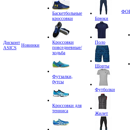
ФО
Баскетбольные
кроссовки
Брюки
Кроссовки
Поло
Дисконт
Новинки
повседневные/
ASICS
ходьба
Шорты
Футзалки,
бутсы
Футболки
Кроссовки для
тенниса
Жилет