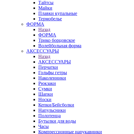
Тайтсы
Майки
Плавки купальные
Термобелье
ФОРМА
Назад
ФОРМА
Трико борцовское
Волейбольная форма
АКСЕССУАРЫ
Назад
АКСЕССУАРЫ
Перчатки
Гольфы гетры
Наколенники
Рюкзаки
Сумки
Шапки
Носки
Кепки/Бейсболки
Напульсники
Полотенца
Бутылки для воды
Часы
Компрессионные нарукавники