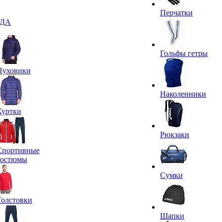
Перчатки
ДА
Гольфы гетры
Пуховики
Наколенники
Куртки
Рюкзаки
Спортивные
костюмы
Сумки
Толстовки
Шапки