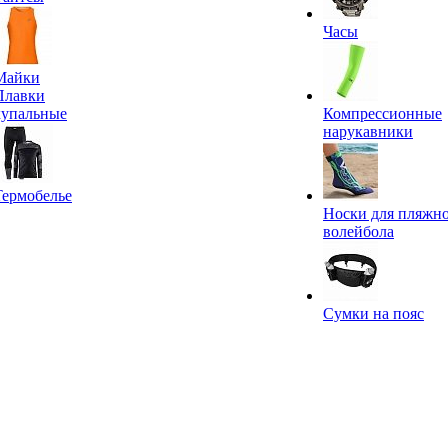
Часы
Майки
Плавки
купальные
Компрессионные
нарукавники
Термобелье
Носки для пляжн
волейбола
Сумки на пояс