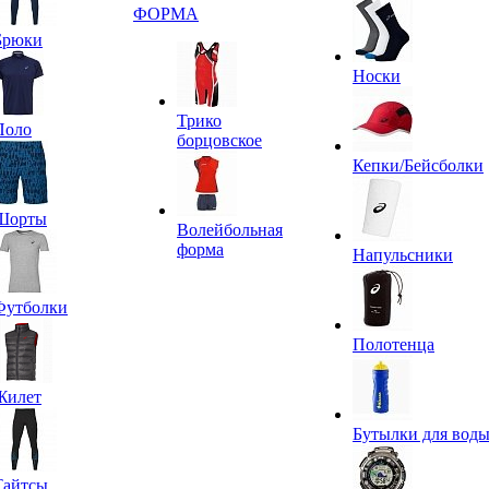
ФОРМА
Брюки
Носки
Трико
Поло
борцовское
Кепки/Бейсболки
Шорты
Волейбольная
форма
Напульсники
Футболки
Полотенца
Жилет
Бутылки для вод
Тайтсы