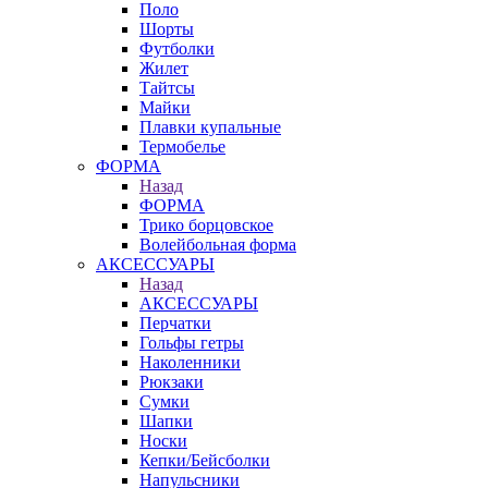
Поло
Шорты
Футболки
Жилет
Тайтсы
Майки
Плавки купальные
Термобелье
ФОРМА
Назад
ФОРМА
Трико борцовское
Волейбольная форма
АКСЕССУАРЫ
Назад
АКСЕССУАРЫ
Перчатки
Гольфы гетры
Наколенники
Рюкзаки
Сумки
Шапки
Носки
Кепки/Бейсболки
Напульсники