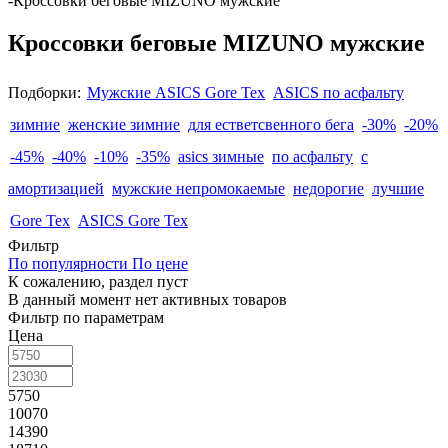
-
Кроссовки беговые MIZUNO мужские
Кроссовки беговые MIZUNO мужские
Подборки:
Мужские ASICS Gore Tex
ASICS по асфальту
зимние
женские зимние
для естветсвенного бега
-30%
-20%
-45%
-40%
-10%
-35%
asics зимные
по асфальту
с
амортизацией
мужские непромокаемые
недорогие
лучшие
Gore Tex
ASICS Gore Tex
Фильтр
По популярности
По цене
К сожалению, раздел пуст
В данный момент нет активных товаров
Фильтр по параметрам
Цена
5750
10070
14390