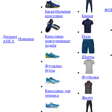
ФО
Баскетбольные
кроссовки
Брюки
Кроссовки
Поло
Дисконт
Новинки
повседневные/
ASICS
ходьба
Шорты
Футзалки,
бутсы
Футболки
Кроссовки для
тенниса
Жилет