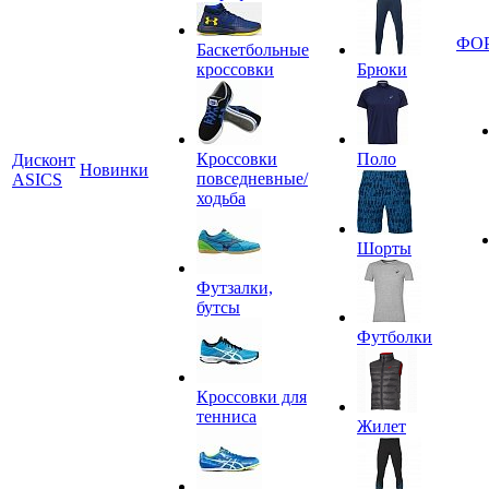
ФО
Баскетбольные
кроссовки
Брюки
Кроссовки
Поло
Дисконт
Новинки
повседневные/
ASICS
ходьба
Шорты
Футзалки,
бутсы
Футболки
Кроссовки для
тенниса
Жилет