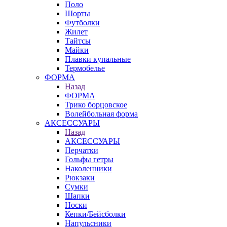
Поло
Шорты
Футболки
Жилет
Тайтсы
Майки
Плавки купальные
Термобелье
ФОРМА
Назад
ФОРМА
Трико борцовское
Волейбольная форма
АКСЕССУАРЫ
Назад
АКСЕССУАРЫ
Перчатки
Гольфы гетры
Наколенники
Рюкзаки
Сумки
Шапки
Носки
Кепки/Бейсболки
Напульсники