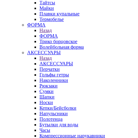
Тайтсы
Майки
Плавки купальные
Термобелье
ФОРМА
Назад
ФОРМА
Трико борцовское
Волейбольная форма
АКСЕССУАРЫ
Назад
АКСЕССУАРЫ
Перчатки
Гольфы гетры
Наколенники
Рюкзаки
Сумки
Шапки
Носки
Кепки/Бейсболки
Напульсники
Полотенца
Бутылки для воды
Часы
Компрессионные нарукавники