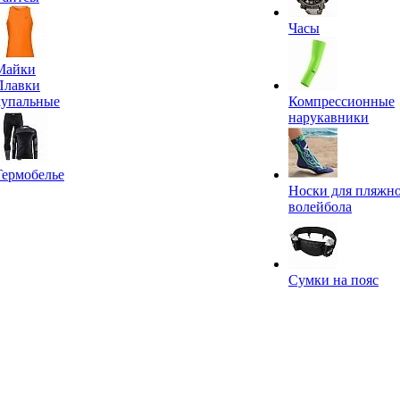
Часы
Майки
Плавки
купальные
Компрессионные
нарукавники
Термобелье
Носки для пляжн
волейбола
Сумки на пояс