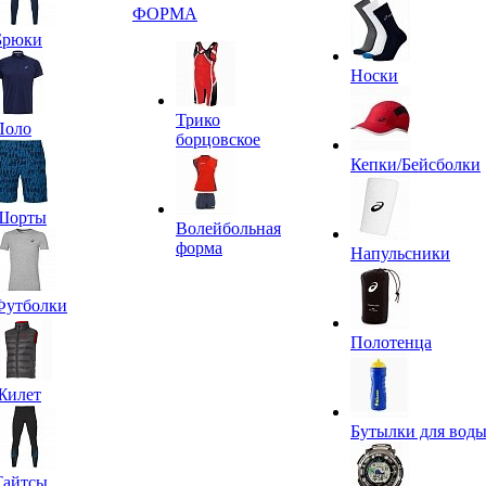
ФОРМА
Брюки
Носки
Трико
Поло
борцовское
Кепки/Бейсболки
Шорты
Волейбольная
форма
Напульсники
Футболки
Полотенца
Жилет
Бутылки для вод
Тайтсы