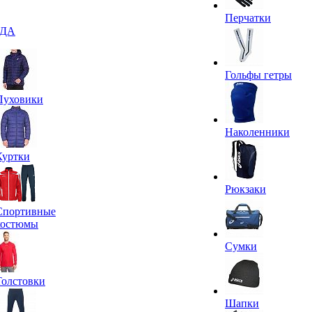
Перчатки
ДА
Гольфы гетры
Пуховики
Наколенники
Куртки
Рюкзаки
Спортивные
костюмы
Сумки
Толстовки
Шапки