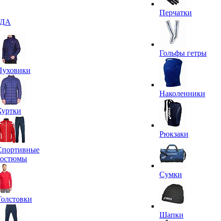
Перчатки
ДА
Гольфы гетры
Пуховики
Наколенники
Куртки
Рюкзаки
Спортивные
костюмы
Сумки
Толстовки
Шапки