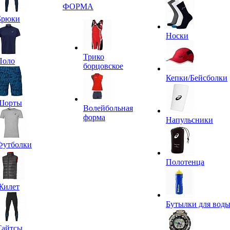
ФОРМА
Брюки
Носки
Трико
Поло
борцовское
Кепки/Бейсболки
Шорты
Волейбольная
форма
Напульсники
Футболки
Полотенца
Жилет
Бутылки для вод
Тайтсы