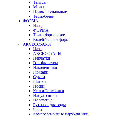
Тайтсы
Майки
Плавки купальные
Термобелье
ФОРМА
Назад
ФОРМА
Трико борцовское
Волейбольная форма
АКСЕССУАРЫ
Назад
АКСЕССУАРЫ
Перчатки
Гольфы гетры
Наколенники
Рюкзаки
Сумки
Шапки
Носки
Кепки/Бейсболки
Напульсники
Полотенца
Бутылки для воды
Часы
Компрессионные нарукавники