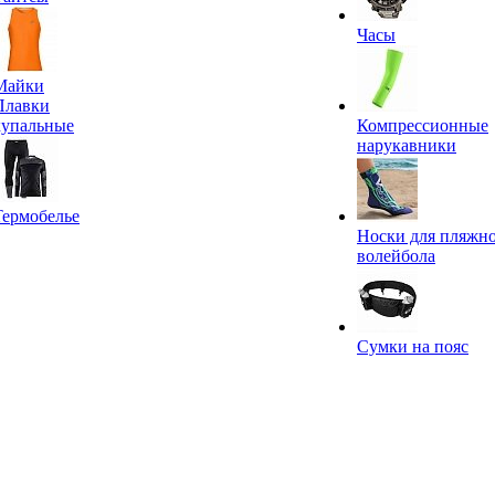
Часы
Майки
Плавки
купальные
Компрессионные
нарукавники
Термобелье
Носки для пляжн
волейбола
Сумки на пояс