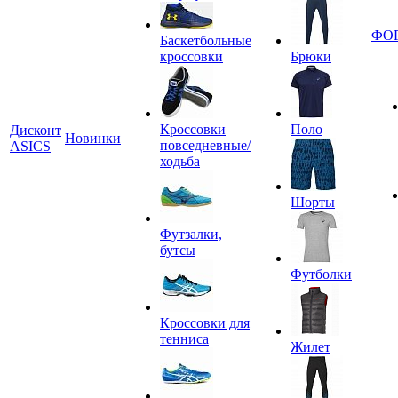
ФО
Баскетбольные
кроссовки
Брюки
Кроссовки
Поло
Дисконт
Новинки
повседневные/
ASICS
ходьба
Шорты
Футзалки,
бутсы
Футболки
Кроссовки для
тенниса
Жилет