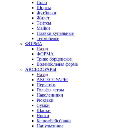
Поло
Шорты
Футболки
Жилет
Тайтсы
Майки
Плавки купальные
Термобелье
ФОРМА
Назад
ФОРМА
Трико борцовское
Волейбольная форма
АКСЕССУАРЫ
Назад
АКСЕССУАРЫ
Перчатки
Гольфы гетры
Наколенники
Рюкзаки
Сумки
Шапки
Носки
Кепки/Бейсболки
Напульсники