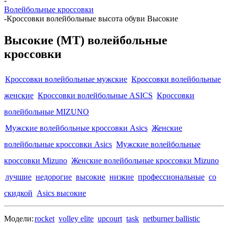
-
Волейбольные кроссовки
-
Кроссовки волейбольные высота обуви Высокие
Высокие (MT) волейбольные
кроссовки
Кроссовки волейбольные мужские
Кроссовки волейбольные
женские
Кроссовки волейбольные ASICS
Кроссовки
волейбольные MIZUNO
Мужские волейбольные кроссовки Asics
Женские
волейбольные кроссовки Asics
Мужские волейбольные
кроссовки Mizuno
Женские волейбольные кроссовки Mizuno
лучшие
недорогие
высокие
низкие
профессиональные
со
скидкой
Asics высокие
Модели:
rocket
volley elite
upcourt
task
netburner ballistic