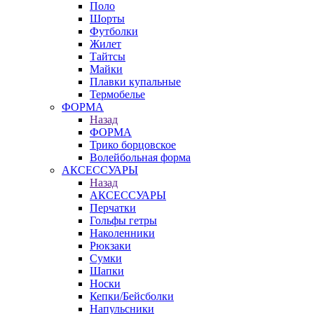
Поло
Шорты
Футболки
Жилет
Тайтсы
Майки
Плавки купальные
Термобелье
ФОРМА
Назад
ФОРМА
Трико борцовское
Волейбольная форма
АКСЕССУАРЫ
Назад
АКСЕССУАРЫ
Перчатки
Гольфы гетры
Наколенники
Рюкзаки
Сумки
Шапки
Носки
Кепки/Бейсболки
Напульсники