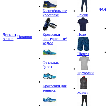
ФО
Баскетбольные
кроссовки
Брюки
Кроссовки
Поло
Дисконт
Новинки
повседневные/
ASICS
ходьба
Шорты
Футзалки,
бутсы
Футболки
Кроссовки для
тенниса
Жилет