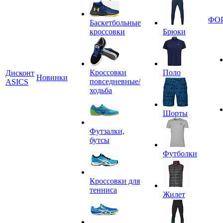
ФО
Баскетбольные
кроссовки
Брюки
Кроссовки
Поло
Дисконт
Новинки
повседневные/
ASICS
ходьба
Шорты
Футзалки,
бутсы
Футболки
Кроссовки для
тенниса
Жилет