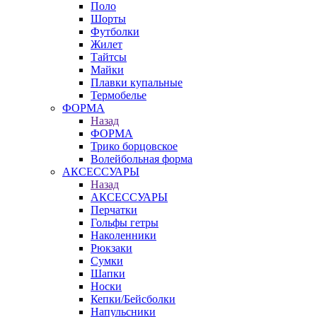
Поло
Шорты
Футболки
Жилет
Тайтсы
Майки
Плавки купальные
Термобелье
ФОРМА
Назад
ФОРМА
Трико борцовское
Волейбольная форма
АКСЕССУАРЫ
Назад
АКСЕССУАРЫ
Перчатки
Гольфы гетры
Наколенники
Рюкзаки
Сумки
Шапки
Носки
Кепки/Бейсболки
Напульсники