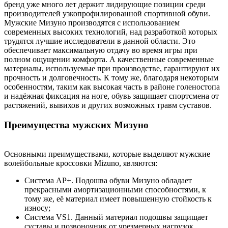
бренд уже много лет держит лидирующие позиции среди
производителей узкопрофилированной спортивной обуви.
Мужские Мизуно производятся с использованием
современных высоких технологий, над разработкой которых
трудятся лучшие исследователи в данной области. Это
обеспечивает максимальную отдачу во время игры при
полном ощущении комфорта. А качественные современные
материалы, используемые при производстве, гарантируют их
прочность и долговечность. К тому же, благодаря некоторым
особенностям, таким как высокая часть в районе голеностопа
и надёжная фиксация на ноге, обувь защищает спортсмена от
растяжений, вывихов и других возможных травм суставов.
Преимущества мужских Мизуно
Основными преимуществами, которые выделяют мужские
волейбольные кроссовки Mizuno, являются:
Система АР+. Подошва обуви Мизуно обладает
прекрасными амортизационными способностями, к
тому же, её материал имеет повышенную стойкость к
износу;
Система VS1. Данный материал подошвы защищает
суставы и позвоночник от чрезмерных нагрузок.