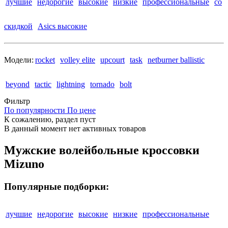
лучшие
недорогие
высокие
низкие
профессиональные
со
скидкой
Asics высокие
Модели:
rocket
volley elite
upcourt
task
netburner ballistic
beyond
tactic
lightning
tornado
bolt
Фильтр
По популярности
По цене
К сожалению, раздел пуст
В данный момент нет активных товаров
Мужские волейбольные кроссовки
Mizuno
Популярные подборки:
лучшие
недорогие
высокие
низкие
профессиональные