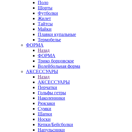
Поло
Шорты
Футболки
Жилет
Тайтсы
Майки
Плавки купальные
Термобелье
ФОРМА
Назад
ФОРМА
Трико борцовское
Волейбольная форма
АКСЕССУАРЫ
Назад
АКСЕССУАРЫ
Перчатки
Гольфы гетры
Наколенники
Рюкзаки
Сумки
Шапки
Носки
Кепки/Бейсболки
Напульсники