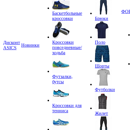
ФО
Баскетбольные
кроссовки
Брюки
Кроссовки
Поло
Дисконт
Новинки
повседневные/
ASICS
ходьба
Шорты
Футзалки,
бутсы
Футболки
Кроссовки для
тенниса
Жилет