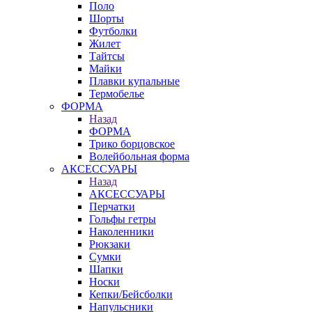
Поло
Шорты
Футболки
Жилет
Тайтсы
Майки
Плавки купальные
Термобелье
ФОРМА
Назад
ФОРМА
Трико борцовское
Волейбольная форма
АКСЕССУАРЫ
Назад
АКСЕССУАРЫ
Перчатки
Гольфы гетры
Наколенники
Рюкзаки
Сумки
Шапки
Носки
Кепки/Бейсболки
Напульсники