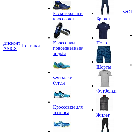
ФО
Баскетбольные
кроссовки
Брюки
Кроссовки
Поло
Дисконт
Новинки
повседневные/
ASICS
ходьба
Шорты
Футзалки,
бутсы
Футболки
Кроссовки для
тенниса
Жилет