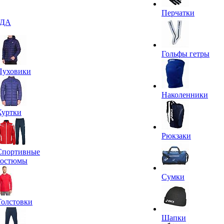
Перчатки
ДА
Гольфы гетры
Пуховики
Наколенники
Куртки
Рюкзаки
Спортивные
костюмы
Сумки
Толстовки
Шапки