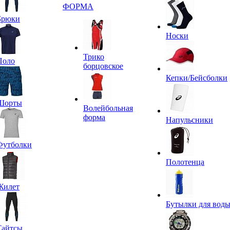
ФОРМА
Брюки
Носки
Трико
Поло
борцовское
Кепки/Бейсболки
Шорты
Волейбольная
форма
Напульсники
Футболки
Полотенца
Жилет
Бутылки для вод
Тайтсы