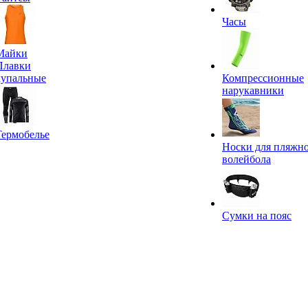
Часы
Майки
Плавки
купальные
Компрессионные
нарукавники
Термобелье
Носки для пляжн
волейбола
Сумки на пояс