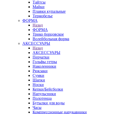
Тайтсы
Майки
Плавки купальные
Термобелье
ФОРМА
Назад
ФОРМА
Трико борцовское
Волейбольная форма
АКСЕССУАРЫ
Назад
АКСЕССУАРЫ
Перчатки
Гольфы гетры
Наколенники
Рюкзаки
Сумки
Шапки
Носки
Кепки/Бейсболки
Напульсники
Полотенца
Бутылки для воды
Часы
Компрессионные нарукавники