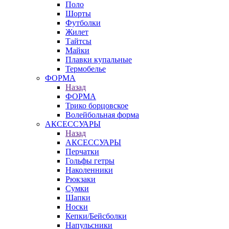
Поло
Шорты
Футболки
Жилет
Тайтсы
Майки
Плавки купальные
Термобелье
ФОРМА
Назад
ФОРМА
Трико борцовское
Волейбольная форма
АКСЕССУАРЫ
Назад
АКСЕССУАРЫ
Перчатки
Гольфы гетры
Наколенники
Рюкзаки
Сумки
Шапки
Носки
Кепки/Бейсболки
Напульсники