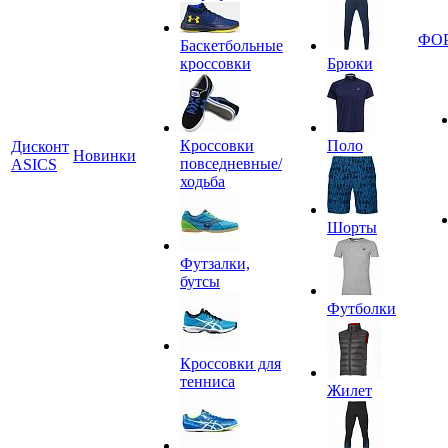
ФО
Баскетбольные
кроссовки
Брюки
Кроссовки
Поло
Дисконт
Новинки
повседневные/
ASICS
ходьба
Шорты
Футзалки,
бутсы
Футболки
Кроссовки для
тенниса
Жилет