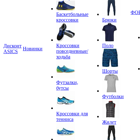
ФО
Баскетбольные
кроссовки
Брюки
Кроссовки
Поло
Дисконт
Новинки
повседневные/
ASICS
ходьба
Шорты
Футзалки,
бутсы
Футболки
Кроссовки для
тенниса
Жилет