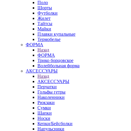
Поло
Шорты
Футболки
Жилет
Тайтсы
Майки
Плавки купальные
Термобелье
ФОРМА
Назад
ФОРМА
Трико борцовское
Волейбольная форма
АКСЕССУАРЫ
Назад
АКСЕССУАРЫ
Перчатки
Гольфы гетры
Наколенники
Рюкзаки
Сумки
Шапки
Носки
Кепки/Бейсболки
Напульсники