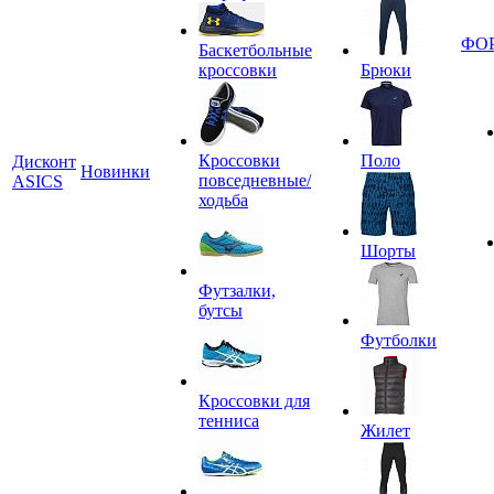
ФО
Баскетбольные
кроссовки
Брюки
Кроссовки
Поло
Дисконт
Новинки
повседневные/
ASICS
ходьба
Шорты
Футзалки,
бутсы
Футболки
Кроссовки для
тенниса
Жилет