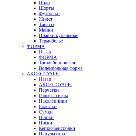
Поло
Шорты
Футболки
Жилет
Тайтсы
Майки
Плавки купальные
Термобелье
ФОРМА
Назад
ФОРМА
Трико борцовское
Волейбольная форма
АКСЕССУАРЫ
Назад
АКСЕССУАРЫ
Перчатки
Гольфы гетры
Наколенники
Рюкзаки
Сумки
Шапки
Носки
Кепки/Бейсболки
Напульсники