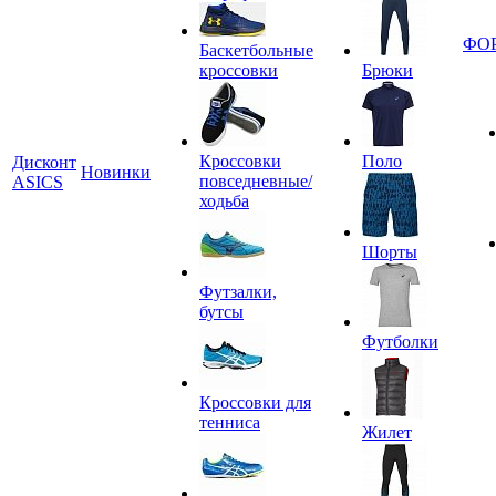
ФО
Баскетбольные
кроссовки
Брюки
Кроссовки
Поло
Дисконт
Новинки
повседневные/
ASICS
ходьба
Шорты
Футзалки,
бутсы
Футболки
Кроссовки для
тенниса
Жилет