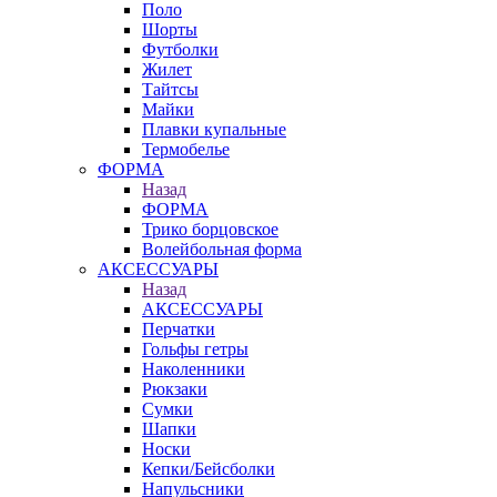
Поло
Шорты
Футболки
Жилет
Тайтсы
Майки
Плавки купальные
Термобелье
ФОРМА
Назад
ФОРМА
Трико борцовское
Волейбольная форма
АКСЕССУАРЫ
Назад
АКСЕССУАРЫ
Перчатки
Гольфы гетры
Наколенники
Рюкзаки
Сумки
Шапки
Носки
Кепки/Бейсболки
Напульсники