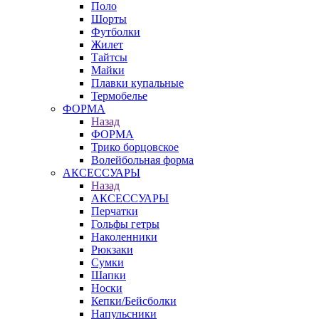
Поло
Шорты
Футболки
Жилет
Тайтсы
Майки
Плавки купальные
Термобелье
ФОРМА
Назад
ФОРМА
Трико борцовское
Волейбольная форма
АКСЕССУАРЫ
Назад
АКСЕССУАРЫ
Перчатки
Гольфы гетры
Наколенники
Рюкзаки
Сумки
Шапки
Носки
Кепки/Бейсболки
Напульсники