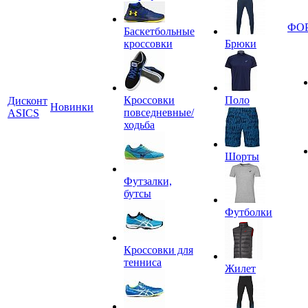
ФО
Баскетбольные
кроссовки
Брюки
Кроссовки
Поло
Дисконт
Новинки
повседневные/
ASICS
ходьба
Шорты
Футзалки,
бутсы
Футболки
Кроссовки для
тенниса
Жилет