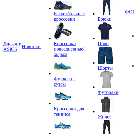
ФО
Баскетбольные
кроссовки
Брюки
Кроссовки
Поло
Дисконт
Новинки
повседневные/
ASICS
ходьба
Шорты
Футзалки,
бутсы
Футболки
Кроссовки для
тенниса
Жилет