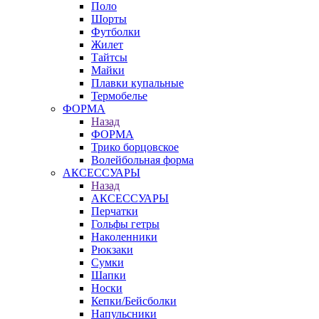
Поло
Шорты
Футболки
Жилет
Тайтсы
Майки
Плавки купальные
Термобелье
ФОРМА
Назад
ФОРМА
Трико борцовское
Волейбольная форма
АКСЕССУАРЫ
Назад
АКСЕССУАРЫ
Перчатки
Гольфы гетры
Наколенники
Рюкзаки
Сумки
Шапки
Носки
Кепки/Бейсболки
Напульсники