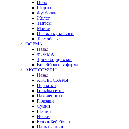
Поло
Шорты
Футболки
Жилет
Тайтсы
Майки
Плавки купальные
Термобелье
ФОРМА
Назад
ФОРМА
Трико борцовское
Волейбольная форма
АКСЕССУАРЫ
Назад
АКСЕССУАРЫ
Перчатки
Гольфы гетры
Наколенники
Рюкзаки
Сумки
Шапки
Носки
Кепки/Бейсболки
Напульсники