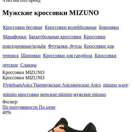
-
ОБУВЬ пол бренд
Мужские кроссовки MIZUNO
Кроссовки беговые
Кроссовки волейбольные
Борцовки
Марафонки
Баскетбольные кроссовки
Кроссовки
повседневные/ходьба
Футзалки, бутсы
Кроссовки для
тенниса
Шиповки
Кроссовки для гандбола
Кроссовки
детские
Сланцы
Кроссовки MIZUNO
Кроссовки MIZUNO
Flytefoam
Asics Tiger
мужские Asics
женские Asics
mizuno wave
mizuno кроссовки
женские mizuno
мужские mizuno
Фильтр
По популярности
По цене
40%