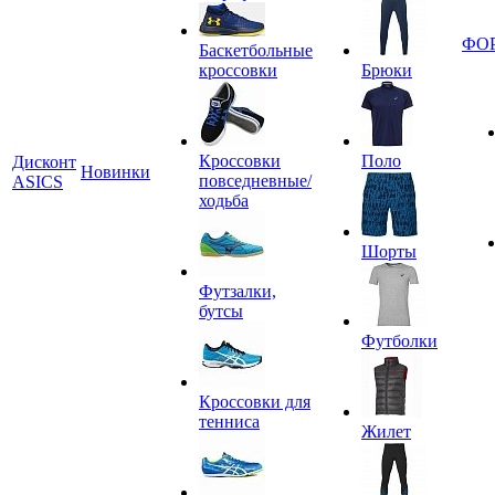
ФО
Баскетбольные
кроссовки
Брюки
Кроссовки
Поло
Дисконт
Новинки
повседневные/
ASICS
ходьба
Шорты
Футзалки,
бутсы
Футболки
Кроссовки для
тенниса
Жилет