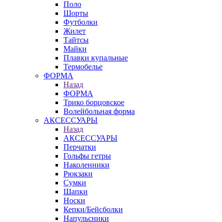
Поло
Шорты
Футболки
Жилет
Тайтсы
Майки
Плавки купальные
Термобелье
ФОРМА
Назад
ФОРМА
Трико борцовское
Волейбольная форма
АКСЕССУАРЫ
Назад
АКСЕССУАРЫ
Перчатки
Гольфы гетры
Наколенники
Рюкзаки
Сумки
Шапки
Носки
Кепки/Бейсболки
Напульсники