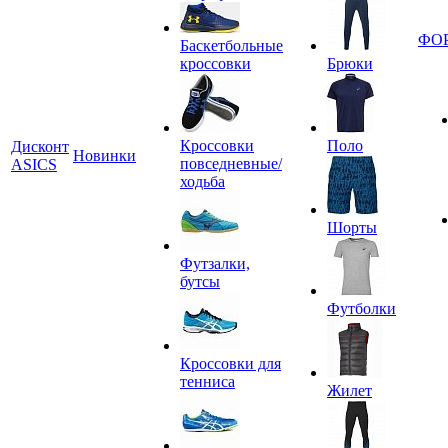
ФО
Баскетбольные
кроссовки
Брюки
Кроссовки
Поло
Дисконт
Новинки
повседневные/
ASICS
ходьба
Шорты
Футзалки,
бутсы
Футболки
Кроссовки для
тенниса
Жилет