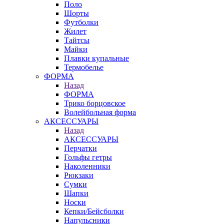
Поло
Шорты
Футболки
Жилет
Тайтсы
Майки
Плавки купальные
Термобелье
ФОРМА
Назад
ФОРМА
Трико борцовское
Волейбольная форма
АКСЕССУАРЫ
Назад
АКСЕССУАРЫ
Перчатки
Гольфы гетры
Наколенники
Рюкзаки
Сумки
Шапки
Носки
Кепки/Бейсболки
Напульсники