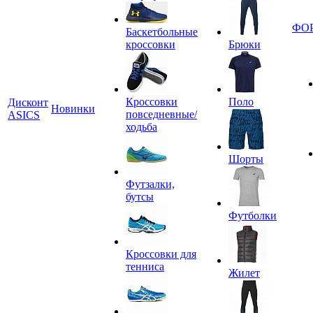
ФО
Баскетбольные
кроссовки
Брюки
Кроссовки
Поло
Дисконт
Новинки
повседневные/
ASICS
ходьба
Шорты
Футзалки,
бутсы
Футболки
Кроссовки для
тенниса
Жилет