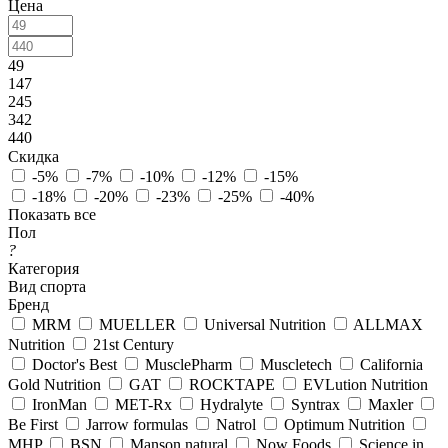
Цена
49
147
245
342
440
Скидка
-5%
-7%
-10%
-12%
-15%
-18%
-20%
-23%
-25%
-40%
Показать все
Пол
?
Категория
Вид спорта
Бренд
MRM
MUELLER
Universal Nutrition
ALLMAX
Nutrition
21st Century
Doctor's Best
MusclePharm
Muscletech
California
Gold Nutrition
GAT
ROCKTAPE
EVLution Nutrition
IronMan
MET-Rx
Hydralyte
Syntrax
Maxler
Be First
Jarrow formulas
Natrol
Optimum Nutrition
MHP
BSN
Manson natural
Now Foods
Science in