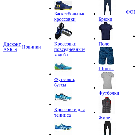
ФО
Баскетбольные
кроссовки
Брюки
Кроссовки
Поло
Дисконт
Новинки
повседневные/
ASICS
ходьба
Шорты
Футзалки,
бутсы
Футболки
Кроссовки для
тенниса
Жилет