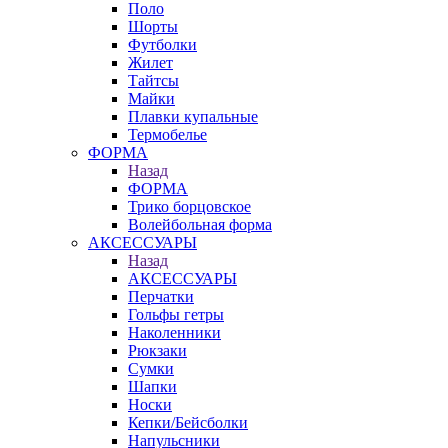
Поло
Шорты
Футболки
Жилет
Тайтсы
Майки
Плавки купальные
Термобелье
ФОРМА
Назад
ФОРМА
Трико борцовское
Волейбольная форма
АКСЕССУАРЫ
Назад
АКСЕССУАРЫ
Перчатки
Гольфы гетры
Наколенники
Рюкзаки
Сумки
Шапки
Носки
Кепки/Бейсболки
Напульсники