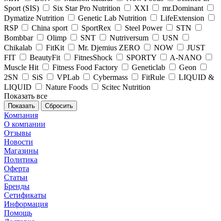
Sport (SIS)
Six Star Pro Nutrition
XXI
mr.Dominant
Dymatize Nutrition
Genetic Lab Nutrition
LifeExtension
RSP
China sport
SportRex
Steel Power
STN
Bombbar
Olimp
SNT
Nutriversum
USN
Chikalab
FitKit
Mr. Djemius ZERO
NOW
JUST
FIT
BeautyFit
FitnesShock
SPORTY
A-NANO
Muscle Hit
Fitness Food Factory
Geneticlab
Geon
2SN
SiS
VPLab
Cybermass
FitRule
LIQUID &
LIQUID
Nature Foods
Scitec Nutrition
Показать все
Сбросить
Компания
О компании
Отзывы
Новости
Магазины
Политика
Оферта
Статьи
Бренды
Сетификаты
Информация
Помощь