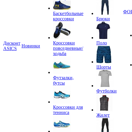
ФО
Баскетбольные
кроссовки
Брюки
Кроссовки
Поло
Дисконт
Новинки
повседневные/
ASICS
ходьба
Шорты
Футзалки,
бутсы
Футболки
Кроссовки для
тенниса
Жилет