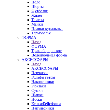
Поло
Шорты
Футболки
Жилет
Тайтсы
Майки
Плавки купальные
Термобелье
ФОРМА
Назад
ФОРМА
Трико борцовское
Волейбольная форма
АКСЕССУАРЫ
Назад
АКСЕССУАРЫ
Перчатки
Гольфы гетры
Наколенники
Рюкзаки
Сумки
Шапки
Носки
Кепки/Бейсболки
Напульсники