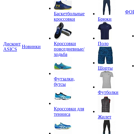
ФО
Баскетбольные
кроссовки
Брюки
Кроссовки
Поло
Дисконт
Новинки
повседневные/
ASICS
ходьба
Шорты
Футзалки,
бутсы
Футболки
Кроссовки для
тенниса
Жилет