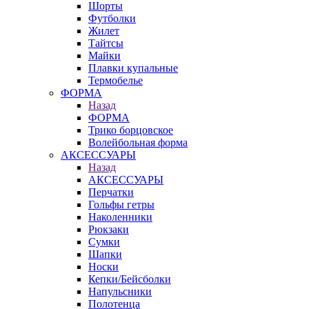
Шорты
Футболки
Жилет
Тайтсы
Майки
Плавки купальные
Термобелье
ФОРМА
Назад
ФОРМА
Трико борцовское
Волейбольная форма
АКСЕССУАРЫ
Назад
АКСЕССУАРЫ
Перчатки
Гольфы гетры
Наколенники
Рюкзаки
Сумки
Шапки
Носки
Кепки/Бейсболки
Напульсники
Полотенца