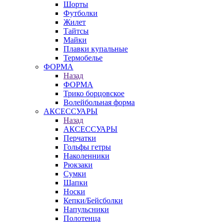
Шорты
Футболки
Жилет
Тайтсы
Майки
Плавки купальные
Термобелье
ФОРМА
Назад
ФОРМА
Трико борцовское
Волейбольная форма
АКСЕССУАРЫ
Назад
АКСЕССУАРЫ
Перчатки
Гольфы гетры
Наколенники
Рюкзаки
Сумки
Шапки
Носки
Кепки/Бейсболки
Напульсники
Полотенца