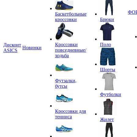
ФО
Баскетбольные
кроссовки
Брюки
Кроссовки
Поло
Дисконт
Новинки
повседневные/
ASICS
ходьба
Шорты
Футзалки,
бутсы
Футболки
Кроссовки для
тенниса
Жилет